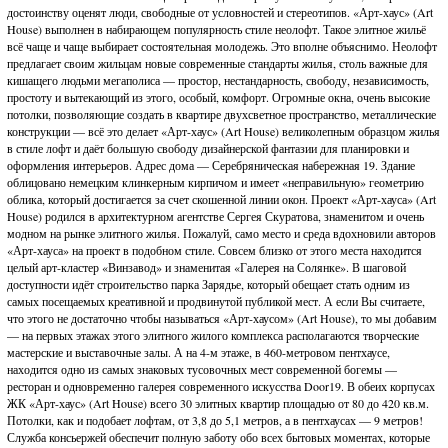
достоинству оценят люди, свободные от условностей и стереотипов. «Арт-хаус» (Art
House) выполнен в набирающем популярность стиле неолофт. Такое элитное жильё
всё чаще и чаще выбирает состоятельная молодежь. Это вполне объяснимо. Неолофт
предлагает своим жильцам новые современные стандарты жилья, столь важные для
кишащего людьми мегаполиса — простор, нестандарность, свободу, независимость,
простоту и вытекающий из этого, особый, комфорт. Огромные окна, очень высокие
потолки, позволяющие создать в квартире двухсветное пространство, металлические
конструкции — всё это делает «Арт-хаус» (Art House) великолепным образцом жилья
в стиле лофт и даёт большую свободу дизайнерской фантазии для планировки и
оформления интерьеров. Адрес дома — Серебряническая набережная 19. Здание
облицовано немецким клинкерным кирпичом и имеет «неправильную» геометрию
облика, который достигается за счет скошенной линии окон. Проект «Арт-хауса» (Art
House) родился в архитектурном агентстве Сергея Скуратова, знаменитом и очень
модном на рынке элитного жилья. Пожалуй, само место и среда вдохновили авторов
«Арт-хауса» на проект в подобном стиле. Совсем близко от этого места находится
целый арт-кластер «Винзавод» и знаменитая «Галерея на Солянке». В шаговой
доступности идёт строительство парка Зарядье, который обещает стать одним из
самых посещаемых креативной и продвинутой публикой мест. А если Вы считаете,
что этого не достаточно чтобы называться «Арт-хаусом» (Art House), то мы добавим
— на первых этажах этого элитного жилого комплекса располагаются творческие
мастерские и выставочные залы. А на 4-м этаже, в 460-метровом пентхаусе,
находится одно из самых знаковых тусовочных мест современной богемы —
ресторан и одновременно галерея современного искусства Door19. В обеих корпусах
ЖК «Арт-хаус» (Art House) всего 30 элитных квартир площадью от 80 до 420 кв.м.
Потолки, как и подобает лофтам, от 3,8 до 5,1 метров, а в пентхаусах — 9 метров!
Служба консьержей обеспечит полную заботу обо всех бытовых моментах, которые