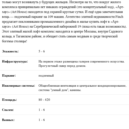
только могут возникнуть у будущих жильцов. Несмотря на то, что вокруг жилого
комплекса принципиально нет никаких ограждений (это концептуальный ход), «Арт-
хаус» (Art House) находится под охраной круглые сутки. И ещё одна замечательная
вещь — подземный паркинг на 109 машин. Агентство элитной недвижимости Finch
предлагает поклонниками промышленного дизайна в жилье купить лофт в «Арт-
хаусе» (Art House) на Серебрянической набережной 19 (пока есть такая возможность).
Этот элитный жилой лофт-комплекс находится в центре Москвы, внутри Садового
кольца, в Таганском районе, и обещает стать самым модным в среде творческой
богемы столицы!
Этажность:
5 - 6
Инфраструктура:
На первом этаже размещена галерея современного искусства.
Прогулочный сквер перед домом.
Паркинг:
подземный
Инженерные системы:
Общеобменная вентиляция и центральное кондиционирование,
система "умный дом", камины.
Площадь:
80 - 420
Cпален:
1 - 6
Ванных:
1 - 6