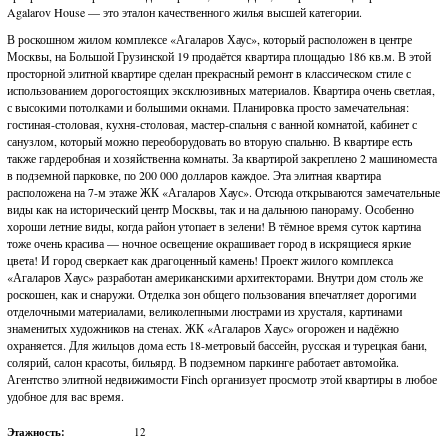
Agalarov House — это эталон качественного жилья высшей категории.
В роскошном жилом комплексе «Агаларов Хаус», который расположен в центре
Москвы, на Большой Грузинской 19 продаётся квартира площадью 186 кв.м. В этой
просторной элитной квартире сделан прекрасный ремонт в классическом стиле с
использованием дорогостоящих эксклюзивных материалов. Квартира очень светлая,
с высокими потолками и большими окнами. Планировка просто замечательная:
гостиная-столовая, кухня-столовая, мастер-спальня с ванной комнатой, кабинет с
санузлом, который можно переоборудовать во вторую спальню. В квартире есть
также гардеробная и хозяйственна комнаты. За квартирой закреплено 2 машиноместа
в подземной парковке, по 200 000 долларов каждое. Эта элитная квартира
расположена на 7-м этаже ЖК «Агаларов Хаус». Отсюда открываются замечательные
виды как на исторический центр Москвы, так и на дальнюю панораму. Особенно
хороши летние виды, когда район утопает в зелени! В тёмное время суток картина
тоже очень красива — ночное освещение окрашивает город в искрящиеся яркие
цвета! И город сверкает как драгоценный камень! Проект жилого комплекса
«Агаларов Хаус» разработан американскими архитекторами. Внутри дом столь же
роскошен, как и снаружи. Отделка зон общего пользования впечатляет дорогими
отделочными материалами, великолепными люстрами из хрусталя, картинами
знаменитых художников на стенах. ЖК «Агаларов Хаус» огорожен и надёжно
охраняется. Для жильцов дома есть 18-метровый бассейн, русская и турецкая бани,
солярий, салон красоты, бильярд. В подземном паркинге работает автомойка.
Агентство элитной недвижимости Finch организует просмотр этой квартиры в любое
удобное для вас время.
Этажность:
12