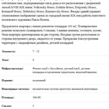
собственное имя, подчеркивающее связь дома и его расположения с дворянской
эпохой XVIII-XIX веков: Volkonsky House, Golitzin House, Dolgoruky House,
Romanoff House, Trubetskoy House, Razumovsky House. Фасады зданий украшает
стилизованное изображение сценок из городской жизни XIX века работы известного
московского художника Павла Налича.
Предлагается квартира c новым ремонтом площадью 183 м2. Планировочное
решение позволило спланировать 3 спальни, 3 ванные комнаты, гостиную, кухню.
Окна квартиры ориентированы на две стороны. Входная группа расположена со
стороны внутреннего двора, закрытого от улицы. Прекрасная благоустроенная
территория с ландшафтным дизайном, детской площадкой.
Этажность:
7 - 12
Этаж:
4
Инфраструктура:
Фитнес-клуб с бассейном, детский клуб, десткая
площадка,огороженная территория, видеонаблюдение.
Паркинг:
подземный
Инженерные системы:
механическая система приточно-вытяжной вентиляции
Площадь:
186.00
Cпален:
3